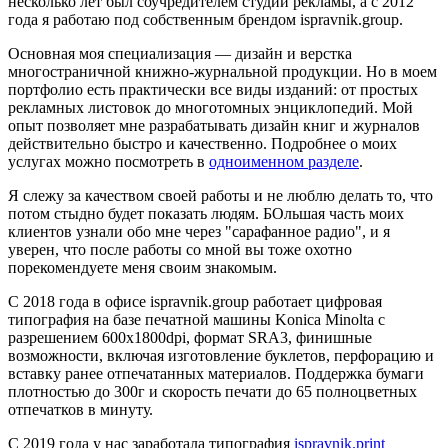
несколько лет был соучредителем студии рекламы, а c 2012
года я работаю под собственным брендом ispravnik.group.
Основная моя специализация — дизайн и верстка
многостраничной книжно-журнальной продукции. Но в моем
портфолио есть практически все виды изданий: от простых
рекламных листовок до многотомных энциклопедий. Мой
опыт позволяет мне разрабатывать дизайн книг и журналов
действительно быстро и качественно. Подробнее о моих
услугах можно посмотреть в
одноименном разделе
.
Я слежу за качеством своей работы и не люблю делать то, что
потом стыдно будет показать людям. БОльшая часть моих
клиентов узнали обо мне через "сарафанное радио", и я
уверен, что после работы со мной вы тоже охотно
порекомендуете меня своим знакомым.
С 2018 года в офисе ispravnik.group работает цифровая
типография на базе печатной машины Konica Minolta с
разрешением 600x1800dpi, формат SRA3, финишные
возможности, включая изготовление буклетов, перфорацию и
вставку ранее отпечатанных материалов. Поддержка бумаги
плотностью до 300г и скорость печати до 65 полноцветных
отпечатков в минуту.
C 2019 года у нас заработала типография
ispravnik.print