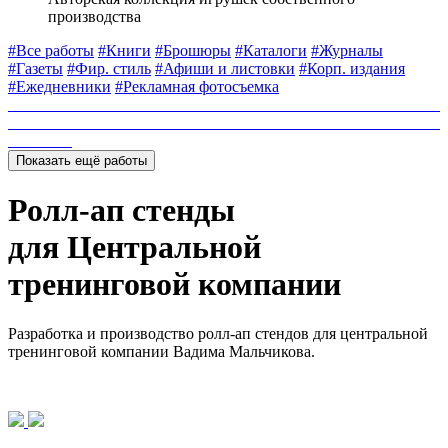
производства
#Все работы
#Книги
#Брошюры
#Каталоги
#Журналы
#Газеты
#Фир. стиль
#Афиши и листовки
#Корп. издания
#Ежедневники
#Рекламная фотосъемка
Показать ещё работы
Ролл-ап стенды
для Центральной
тренинговой компании
Разработка и производство ролл-ап стендов для центральной
тренинговой компании Вадима Мальчикова.