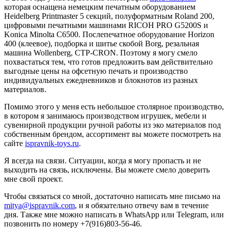
которая оснащена немецким печатным оборудованием
Heidelberg Printmaster 5 секций, полуформатным Roland 200,
цифровыми печатными машинами RICOH PRO G5200S и
Konicа Minolta C6500. Послепечатное оборудование Horizon
400 (клеевое), подборка и шитье скобой Borg, резальная
машина Wollenberg, CTP-CRON. Поэтому я могу смело
похвастаться тем, что готов предложить вам действительно
выгодные цены на офсетную печать и производство
индивидуальных ежедневников и блокнотов из разных
материалов.
Помимо этого у меня есть небольшое столярное производство,
в котором я занимаюсь производством игрушек, мебели и
сувенирной продукции ручной работы из эко материалов под
собственным брендом, ассортимент вы можете посмотреть на
сайте
ispravnik-toys.ru
.
Я всегда на связи. Ситуации, когда я могу пропасть и не
выходить на связь, исключены. Вы можете смело доверить
мне свой проект.
Чтобы связаться со мной, достаточно написать мне письмо на
mitya@ispravnik.com
, и я обязательно отвечу вам в течение
дня. Также мне можно написать в WhatsApp или Telegram, или
позвонить по номеру +7(916)803-56-46.