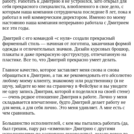
работу. Работать к Дмитрию я не устроился, зато открыл для
себя прекрасного специалиста, влюбленного в свое дело, с
которым наша компания сотрудничала последние 8 лет, пока я
работал в ней коммерческим директором. Именно по моему
настоянию наша компания непрерывно работала с Дмитрием
все эти годы.
Дмитрий с его командой «с нуля» создали прекрасный
фирменный стиль — начиная от логотипа, заканчивая формой
одежды и отличительных значков. Дизайн курсовых брошюр,
плакаты и даже прекрасную орсгтруктуру, отпечатанную на
пластике. Все то, что Дмитрий прекрасно умеет делать.
Главное качество, которое заставляет меня снова и снова
обращаться к Дмитрию, а так же рекомендовать его абсолютно
любому моему клиенту, знакомому или родственнику (я не
шучу, зайдите ко мне на страничку в Фейсбуке и вы увидите
не одну запись Дмитрия, которой я поделился на своей стене)
— очень редкое отношение Дмитрия к работе. Лично у меня
складывается впечатление, будто Дмитрий делает работу не
для меня, а для себя лично. Это меня удивляет. А мне есть с
чем сравнивать.
Большинство исполнителей, с кем мы пытались работать (да,
был грешок, пару раз «изменили» Дмитрию с другими
исполнителями по настоянию руководства), делали ровно то,