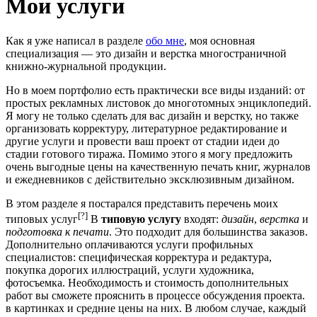
Мои услуги
Как я уже написал в разделе
обо мне
, моя основная
специализация — это дизайн и верстка многостраничной
книжно-журнальной продукции.
Но в моем портфолио есть практически все виды изданий: от
простых рекламных листовок до многотомных энциклопедий.
Я могу не только сделать для вас дизайн и верстку, но также
организовать корректуру, литературное редактирование и
другие услуги и провести ваш проект от стадии идеи до
стадии готового тиража. Помимо этого я могу предложить
очень выгодные цены на качественную печать книг, журналов
и ежедневников с действительно эксклюзивным дизайном.
В этом разделе я постарался представить перечень моих
[?]
типовых услуг
В
типовую услугу
входят:
дизайн
,
верстка
и
подготовка к печати
. Это подходит для большинства заказов.
Дополнительно оплачиваются услуги профильных
специалистов: специфическая корректура и редактура,
покупка дорогих иллюстраций, услуги художника,
фотосъемка. Необходимость и стоимость дополнительных
работ вы сможете прояснить в процессе обсуждения проекта.
в картинках и средние цены на них. В любом случае, каждый