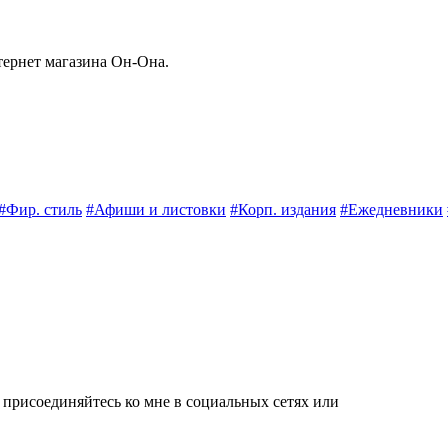
ернет магазина Он-Она.
#Фир. стиль
#Афиши и листовки
#Корп. издания
#Ежедневники
о присоединяйтесь ко мне в социальных сетях
или