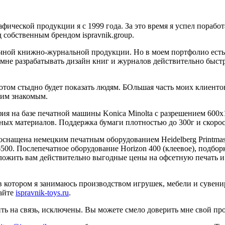
ческой продукции я с 1999 года. За это время я успел поработа
д собственным брендом ispravnik.group.
чной книжно-журнальной продукции. Но в моем портфолио есть
не разрабатывать дизайн книг и журналов действительно быстр
потом стыдно будет показать людям. БОльшая часть моих клиентов
оим знакомым.
рафия на базе печатной машины Konica Minolta с разрешением 6
ных материалов. Поддержка бумаги плотностью до 300г и скорос
оснащена немецким печатным оборудованием Heidelberg Printma
. Послепечатное оборудование Horizon 400 (клеевое), подборка
дложить вам действительно выгодные цены на офсетную печать 
 в котором я занимаюсь производством игрушек, мебели и сувен
сайте
ispravnik-toys.ru
.
ить на связь, исключены. Вы можете смело доверить мне свой про