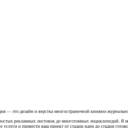
ация — это дизайн и верстка многостраничной книжно-журнальн
ростых рекламных листовок до многотомных энциклопедий. Я могу
ие услуги и провести ваш проект от стадии идеи до стадии гото