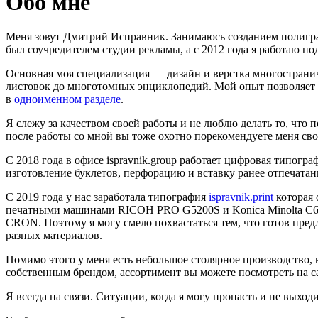
Обо мне
Меня зовут Дмитрий Исправник. Занимаюсь созданием полиграфи
был соучредителем студии рекламы, а c 2012 года я работаю по
Основная моя специализация — дизайн и верстка многострани
листовок до многотомных энциклопедий. Мой опыт позволяет м
в
одноименном разделе
.
Я слежу за качеством своей работы и не люблю делать то, что 
после работы со мной вы тоже охотно порекомендуете меня св
С 2018 года в офисе ispravnik.group работает цифровая типог
изготовление буклетов, перфорацию и вставку ранее отпечатан
C 2019 года у нас заработала типография
ispravnik.print
которая 
печатными машинами RICOH PRO G5200S и Konicа Minolta C6500
CRON. Поэтому я могу смело похвастаться тем, что готов пре
разных материалов.
Помимо этого у меня есть небольшое столярное производство,
собственным брендом, ассортимент вы можете посмотреть на 
Я всегда на связи. Ситуации, когда я могу пропасть и не выход