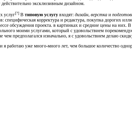
с действительно эксклюзивным дизайном.
[?]
х услуг
В
типовую услугу
входят:
дизайн
,
верстка
и
подготов
 специфическая корректура и редактура, покупка дорогих иллю
ессе обсуждения проекта.
в картинках и средние цены на них. 
ольного моими услугами, который с удовольствием порекоменду
гче чем предполагался изначально, я с удовольствием делаю скид
и я работаю уже много-много лет, чем большое количество одно