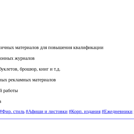
аничных материалов для повышения квалификации
ционных журналов
уклетов, брошюр, книг и т.д.
вных рекламных материалов
й работы
а
#Фир. стиль
#Афиши и листовки
#Корп. издания
#Ежедневники