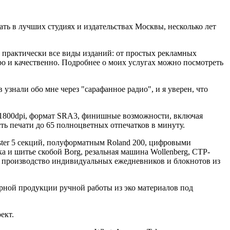
ть в лучших студиях и издательствах Москвы, несколько лет
 практически все виды изданий: от простых рекламных
о и качественно. Подробнее о моих услугах можно посмотреть
 узнали обо мне через "сарафанное радио", и я уверен, что
00x1800dpi, формат SRA3, финишные возможности, включая
ть печати до 65 полноцветных отпечатков в минуту.
ster 5 секций, полуформатным Roland 200, цифровыми
 и шитье скобой Borg, резальная машина Wollenberg, CTP-
и производство индивидуальных ежедневников и блокнотов из
ирной продукции ручной работы из эко материалов под
ект.