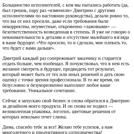
Большинство исполнителей, с кем мы пытались работать (да,
был грешок, пару раз «изменили» Дмитрию с другими
исполнителями по настоянию руководства), делали ровно то,
что вы от них просили, даже если требования были
некорректны, неуместные, откровенно «лажовыми» —
безответственность возведенная в степень. Я уже не говорю о
невнимательности к деталям и отсутствие малейшего взгляда
в ваше будущее: «Что просили, то и сделали, мне плевать то,
что будет с вами дальше».
Дмитрий каждый раз сопереживает заказчику и старается
отдать больше, чем пообещал. Я почувствовал, что в нем есть
желание смотреть в будущее, предвидеть тот результат,
который может быть от тех или иных решений и дать свою
оценку с точки зрения профессионала. В то же время, он
безусловно и безукоризненно выполнит любое ваше
требование. Уникальное сочетание.
Сейчас я запускаю свой бизнес и снова обратился к Дмитрию
за дизайном моего продукта. И он снова не подвел —
великолепная упаковка, логотип, цветовые решения от
которых невольно течет слюна.
Дима, спасибо тебе за все! Желаю тебе успехов, а нам
многолетнего и продуктивного сотрудничества!