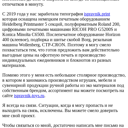
отпечатков в минуту.
C 2019 года у нас заработала типография
ispravnik.print
которая оснащена немецким печатным оборудованием
Heidelberg Printmaster 5 секций, полуформатным Roland 200,
цифровыми печатными машинами RICOH PRO G5200S и
Konicа Minolta C6500. Послепечатное оборудование Horizon
400 (клеевое), подборка и шитье скобой Borg, резальная
машина Wollenberg, CTP-CRON. Поэтому я могу смело
похвастаться тем, что готов предложить вам действительно
выгодные цены на офсетную печать и производство
индивидуальных ежедневников и блокнотов из разных
материалов.
Помимо этого у меня есть небольшое столярное производство,
в котором я занимаюсь производством игрушек, мебели и
сувенирной продукции ручной работы из эко материалов под
собственным брендом, ассортимент вы можете посмотреть на
сайте
ispravnik-toys.ru
.
Я всегда на связи. Ситуации, когда я могу пропасть и не
выходить на связь, исключены. Вы можете смело доверить
мне свой проект.
Чтобы связаться со мной, достаточно написать мне письмо на