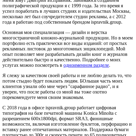
Меня зовут Дмитрий Исправник. Занимаюсь созданием
полиграфической продукции я с 1999 года. За это время я
успел поработать в лучших студиях и издательствах Москвы,
несколько лет был соучредителем студии рекламы, а c 2012
года я работаю под собственным брендом ispravnik.group.
Основная моя специализация — дизайн и верстка
многостраничной книжно-журнальной продукции. Но в моем
портфолио есть практически все виды изданий: от простых
рекламных листовок до многотомных энциклопедий. Мой
опыт позволяет мне разрабатывать дизайн книг и журналов
действительно быстро и качественно. Подробнее о моих
услугах можно посмотреть в
одноименном разделе
.
Я слежу за качеством своей работы и не люблю делать то, что
потом стыдно будет показать людям. БОльшая часть моих
клиентов узнали обо мне через "сарафанное радио", и я
уверен, что после работы со мной вы тоже охотно
порекомендуете меня своим знакомым.
С 2018 года в офисе ispravnik.group работает цифровая
типография на базе печатной машины Konica Minolta с
разрешением 600x1800dpi, формат SRA3, финишные
возможности, включая изготовление буклетов, перфорацию и
вставку ранее отпечатанных материалов. Поддержка бумаги
плотностью до 300г и скорость печати до 65 полноцветных