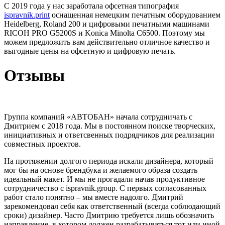
C 2019 года у нас заработала офсетная типография
ispravnik.print
оснащенная немецким печатным оборудованием
Heidelberg, Roland 200 и цифровыми печатными машинами
RICOH PRO G5200S и Konicа Minolta C6500. Поэтому мы
можем предложить вам действительно отличное качество и
выгодные цены на офсетную и цифровую печать.
Отзывы
Группа компаний «АВТОБАН» начала сотрудничать с
Дмитрием с 2018 года. Мы в постоянном поиске творческих,
инициативных и ответсвенных подрядчиков для реализации
совместных проектов.
На протяжении долгого периода искали дизайнера, который
мог бы на основе брендбука и желаемого образа создать
идеальный макет. И мы не прогадали начав продуктивное
сотрудничество с ispravnik.group. С первых согласованных
работ стало понятно – мы вместе надолго. Дмитрий
зарекомендовал себя как ответственный (всегда соблюдающий
сроки) дизайнер. Часто Дмитрию требуется лишь обозначить
направление, в котором должен разрабатываться тот или иной