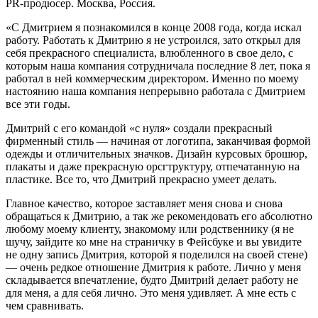
PR-продюсер. Москва, Россия.
«С Дмитрием я познакомился в конце 2008 года, когда искал
работу. Работать к Дмитрию я не устроился, зато открыл для
себя прекрасного специалиста, влюбленного в свое дело, с
которым наша компания сотрудничала последние 8 лет, пока я
работал в ней коммерческим директором. Именно по моему
настоянию наша компания непрерывно работала с Дмитрием
все эти годы.
Дмитрий с его командой «с нуля» создали прекрасный
фирменный стиль — начиная от логотипа, заканчивая формой
одежды и отличительных значков. Дизайн курсовых брошюр,
плакаты и даже прекрасную орсгтруктуру, отпечатанную на
пластике. Все то, что Дмитрий прекрасно умеет делать.
Главное качество, которое заставляет меня снова и снова
обращаться к Дмитрию, а так же рекомендовать его абсолютно
любому моему клиенту, знакомому или родственнику (я не
шучу, зайдите ко мне на страничку в Фейсбуке и вы увидите
не одну запись Дмитрия, которой я поделился на своей стене)
— очень редкое отношение Дмитрия к работе. Лично у меня
складывается впечатление, будто Дмитрий делает работу не
для меня, а для себя лично. Это меня удивляет. А мне есть с
чем сравнивать.