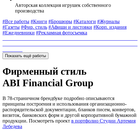
Авторская коллекция игрушек собственного
производства
#Все работы
#Книги
#Брошюры
#Каталоги
#Журналы
#Газеты
#Фир. стиль
#Афиши и листовки
#Корп. издания
#Ежедневники
#Рекламная фотосъемка
Показать ещё работы
Фирменный стиль
ABI Financial Group
В 78-страничном брендбуке подробно описываются
принципы построения и использования организационно-
распорядительской документации, бланков писем, конвертов,
визиток, банковских форм и другой корпоративной бумажной
продукции. Посмотреть проект
в портфолио Студии Артемия
Лебедева